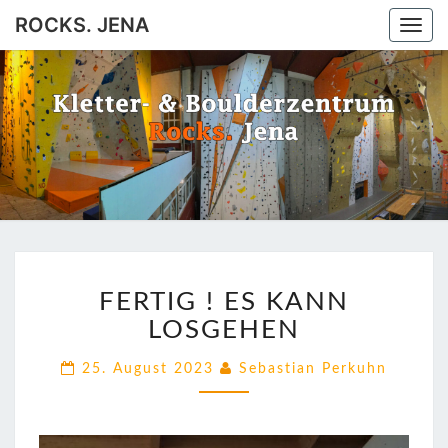
ROCKS. JENA
Togg
navi
ROCKS.
Jena
JENA
FERTIG
FERTIG ! ES KANN
!
ES
LOSGEHEN
KANN
LOSGEHEN
25. August 2023
Sebastian Perkuhn