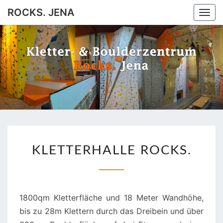
ROCKS. JENA
Togg
navi
ROCKS.
Jena
JENA
KLETTERHALLE
KLETTERHALLE ROCKS.
ROCKS.
1800qm Kletterfläche und 18 Meter Wandhöhe,
bis zu 28m Klettern durch das Dreibein und über