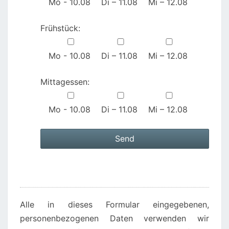
Mo - 10.08
Di – 11.08
Mi – 12.08
Frühstück:
Mo - 10.08
Di – 11.08
Mi – 12.08
Mittagessen:
Mo - 10.08
Di – 11.08
Mi – 12.08
A
l
t
e
Alle in dieses Formular eingegebenen,
r
personenbezogenen Daten verwenden wir
n