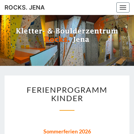
ROCKS. JENA
Togg
navi
ROCKS.
Jena
JENA
FERIENPROGRAMM
FERIENPROGRAMM
KINDER
KINDER
Sommerferien 2026