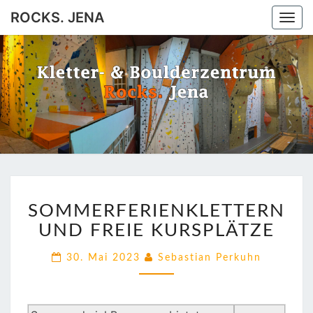
ROCKS. JENA
Togg
navi
ROCKS.
Jena
JENA
SOMMERFERIENKLETTE
SOMMERFERIENKLETTERN
UND
FREIE
UND FREIE KURSPLÄTZE
KURSPLÄTZE
30. Mai 2023
Sebastian Perkuhn