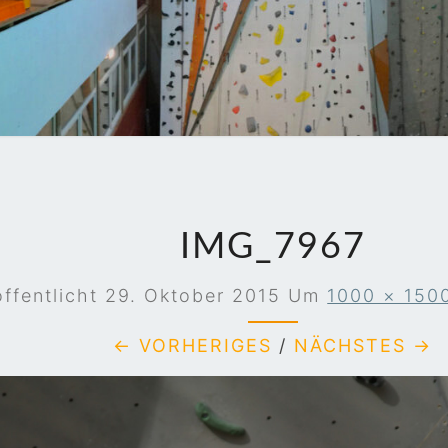
JEN
IMG_7967
öffentlicht
29. Oktober 2015
Um
1000 × 150
← VORHERIGES
/
NÄCHSTES →