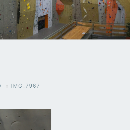
A
0
In
IMG_7967