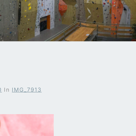
A
0
In
IMG_7913