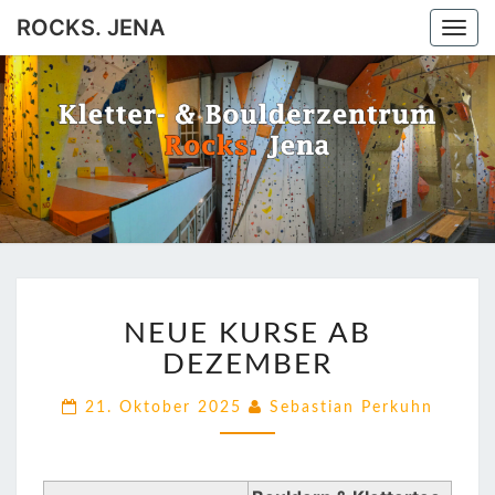
ROCKS. JENA
Togg
navi
ROCKS.
Jena
JENA
NEUE
NEUE KURSE AB
KURSE
AB
DEZEMBER
DEZEMBER
21. Oktober 2025
Sebastian Perkuhn