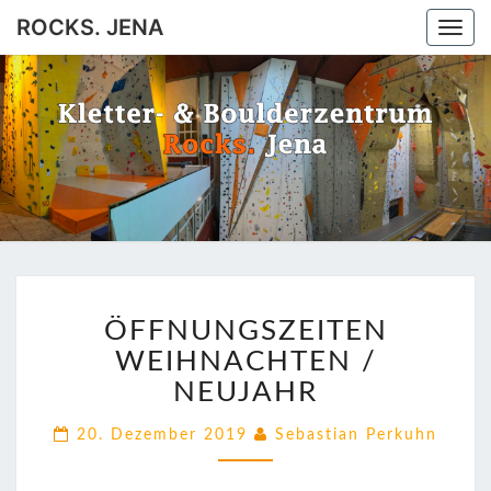
ROCKS. JENA
Togg
navi
ROCKS.
Jena
JENA
ÖFFNUNGSZEITEN
ÖFFNUNGSZEITEN
WEIHNACHTEN
/
WEIHNACHTEN /
NEUJAHR
NEUJAHR
20. Dezember 2019
Sebastian Perkuhn