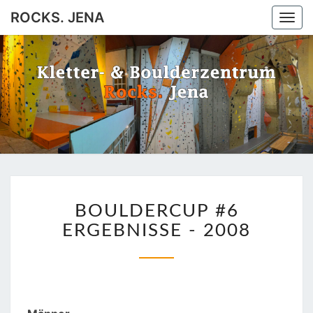
ROCKS. JENA
Togg
navi
ROCKS.
Jena
JENA
BOULDERCUP
BOULDERCUP #6
#6
ERGEBNISSE
ERGEBNISSE - 2008
-
2008