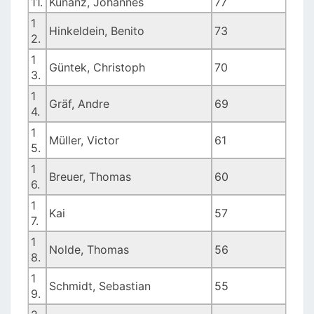
11.
Künanz, Johannes
77
1
Hinkeldein, Benito
73
2.
1
Güntek, Christoph
70
3.
1
Gräf, Andre
69
4.
1
Müller, Victor
61
5.
1
Breuer, Thomas
60
6.
1
Kai
57
7.
1
Nolde, Thomas
56
8.
1
Schmidt, Sebastian
55
9.