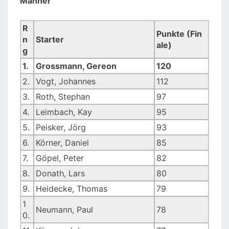
Männer
R
Punkte (Fin
n
Starter
ale)
g
1.
Grossmann, Gereon
120
2.
Vogt, Johannes
112
3.
Roth, Stephan
97
4.
Leimbach, Kay
95
5.
Peisker, Jörg
93
6.
Körner, Daniel
85
7.
Göpel, Peter
82
8.
Donath, Lars
80
9.
Heidecke, Thomas
79
1
Neumann, Paul
78
0.