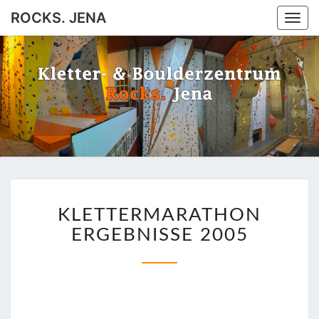
ROCKS. JENA
Togg
navi
ROCKS.
Jena
JENA
KLETTERMARATHON
KLETTERMARATHON
ERGEBNISSE
2005
ERGEBNISSE 2005