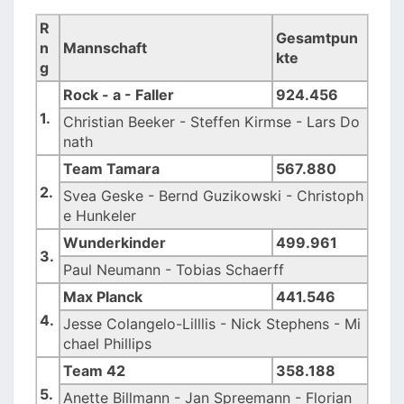
R
Gesamtpun
n
Mannschaft
kte
g
Rock - a - Faller
924.456
1.
Christian Beeker - Steffen Kirmse - Lars Do
nath
Team Tamara
567.880
2.
Svea Geske - Bernd Guzikowski - Christoph
e Hunkeler
Wunderkinder
499.961
3.
Paul Neumann - Tobias Schaerff
Max Planck
441.546
4.
Jesse Colangelo-Lilllis - Nick Stephens - Mi
chael Phillips
Team 42
358.188
5.
Anette Billmann - Jan Spreemann - Florian