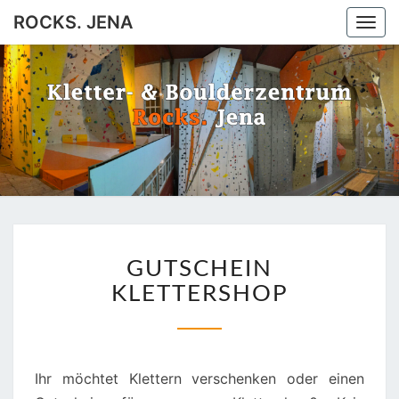
ROCKS. JENA
Togg
navi
ROCKS.
Jena
JENA
GUTSCHEIN
GUTSCHEIN
KLETTERSHOP
KLETTERSHOP
Ihr möchtet Klettern verschenken oder einen