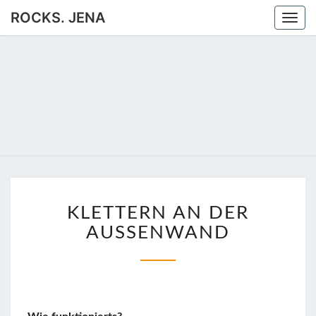
ROCKS. JENA
Togg
navi
ROCKS.
Jena
JENA
KLETTERN
KLETTERN AN DER
AN
DER
AUSSENWAND
AUSSENWAND