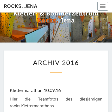
ROCKS. JENA
Togg
navi
ROCKS.
Jena
JENA
ARCHIV
ARCHIV 2016
2016
Klettermarathon 10.09.16
Hier die Teamfotos des diesjährigen
rocks.Klettermarathons...