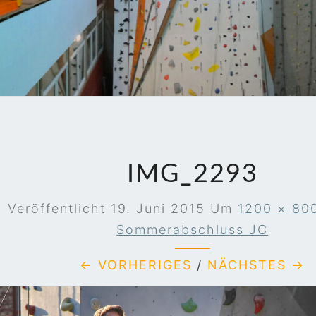
JEN
IMG_2293
Veröffentlicht
19. Juni 2015
Um
1200 × 80
Sommerabschluss JC
← VORHERIGES
/
NÄCHSTES →