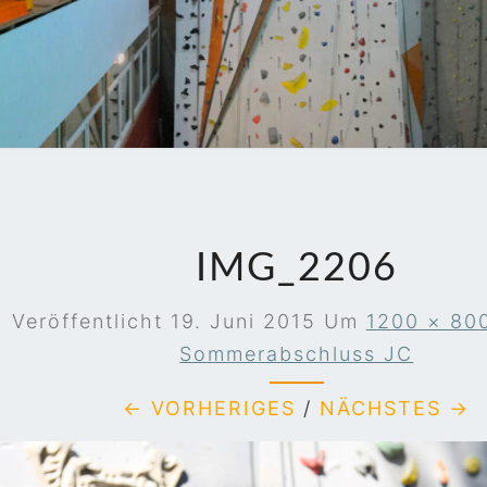
JEN
IMG_2206
Veröffentlicht
19. Juni 2015
Um
1200 × 80
Sommerabschluss JC
← VORHERIGES
/
NÄCHSTES →