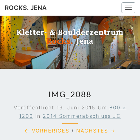
ROCKS. JENA
Togg
navi
ROCKS.
Jena
JENA
IMG_2088
Veröffentlicht
19. Juni 2015
Um
800 ×
1200
In
2014 Sommerabschluss JC
← VORHERIGES
/
NÄCHSTES →