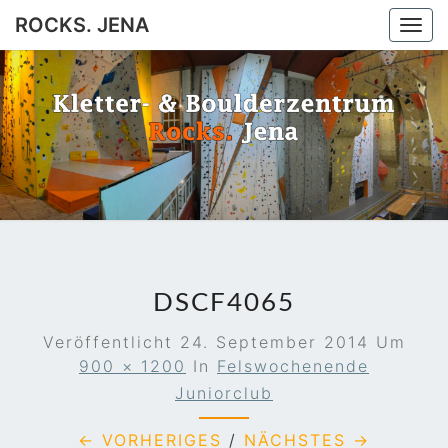
ROCKS. JENA
Togg
navi
ROCKS.
Jena
JENA
DSCF4065
Veröffentlicht
24. September 2014
Um
900 × 1200
In
Felswochenende
Juniorclub
← VORHERIGES
/
NÄCHSTES →