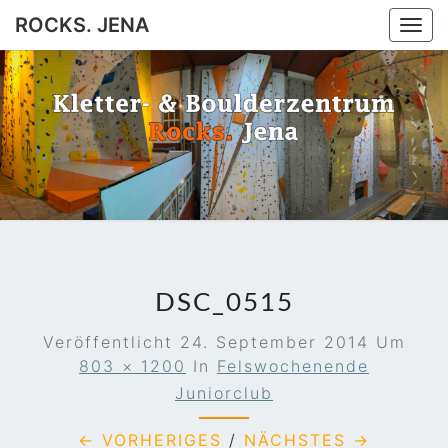
ROCKS. JENA
Togg
navi
ROCKS.
Jena
JENA
DSC_0515
Veröffentlicht
24. September 2014
Um
803 × 1200
In
Felswochenende
Juniorclub
← VORHERIGES
/
NÄCHSTES →